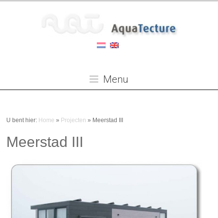
Menu
U bent hier:
Home
»
Projecten
»
Meerstad III
Meerstad III